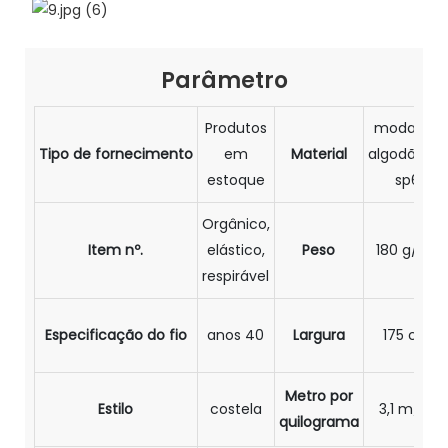
Parâmetro
Produtos
modal47,
Tipo de fornecimento
em
Material
algodão47,
estoque
sp6
Orgânico,
Item nº.
elástico,
Peso
180 g/m²
respirável
Especificação do fio
anos 40
Largura
175 cm
Metro por
Estilo
costela
3,1 m/kg
quilograma