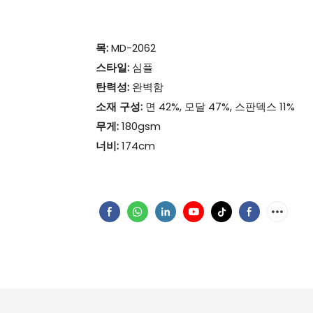
목:
MD-2062
스타일:
심플
탄력성:
완벽함
소재 구성:
면 42%, 모달 47%, 스판덱스 11%
무게:
180gsm
너비:
174cm