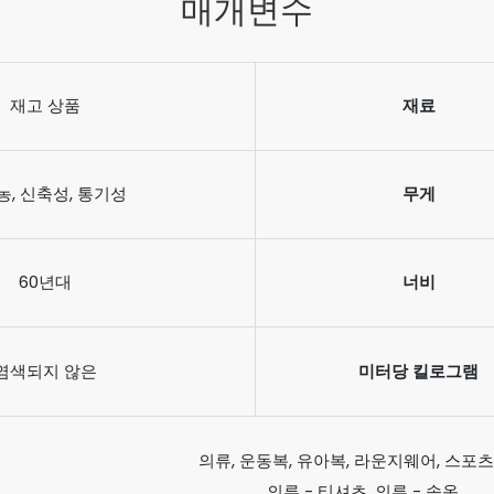
매개변수
재고 상품
재료
농, 신축성, 통기성
무게
60년대
너비
염색되지 않은
미터당 킬로그램
의류, 운동복, 유아복, 라운지웨어, 스포
의류 - 티셔츠, 의류 - 속옷