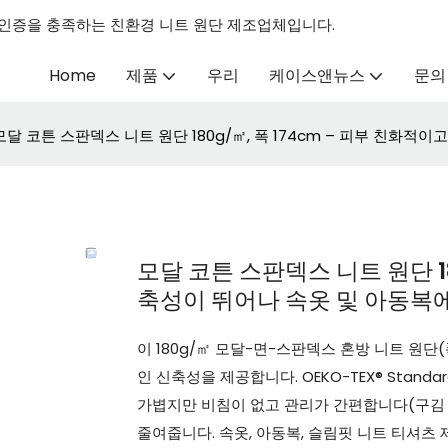
100 인증을 충족하는 친환경 니트 원단 제조업체입니다.
Home
제품
우리
케이스앤뉴스
문의
모달 코튼 스판덱스 니트 원단 180g/㎡, 폭 174cm – 피부 친화적
모달 코튼 스판덱스 니트 원단 18
축성이 뛰어나 속옷 및 아동복
이 180g/㎡ 모달-면-스판덱스 혼방 니트 원단(
인 신축성을 제공합니다. OEKO-TEX® Stand
가볍지만 비침이 없고 관리가 간편합니다(구김 방지
줄여줍니다. 속옷, 아동복, 슬림핏 니트 티셔츠