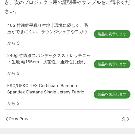
き、次のプロジェクト用の証明書やサンプルをご請求くだ
さい。
40S 竹繊維平織り生地 | 環境に優しく、毛
玉ができにくい、ラウンジウェアやヨガウ
製品を表示します
ェアに最適
から
$
240g 竹繊維スパンデックスストレッチニッ
ト生地 幅165cm - 抗菌性、通気性に優れ、
製品を表示します
下着、ラウンジウェア、アクティブウェア
から
$
に最適
FSC/OEKO TEX Certificate Bamboo
Spandex Elastane Single Jersey Fabric
製品を表示します
から
$
Prev Prev
次