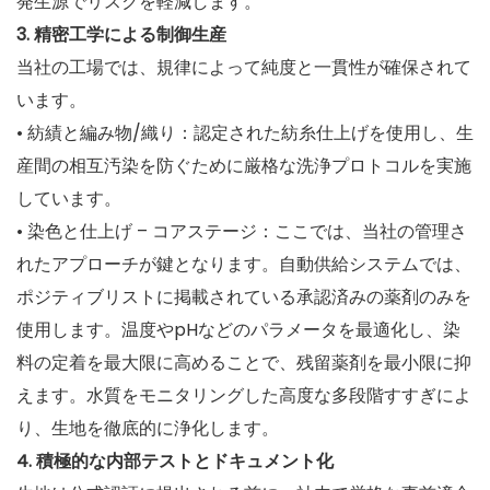
発生源でリスクを軽減します。
3. 精密工学による制御生産
当社の工場では、規律によって純度と一貫性が確保されて
います。
• 紡績と編み物/織り：認定された紡糸仕上げを使用し、生
産間の相互汚染を防ぐために厳格な洗浄プロトコルを実施
しています。
• 染色と仕上げ – コアステージ：ここでは、当社の管理さ
れたアプローチが鍵となります。自動供給システムでは、
ポジティブリストに掲載されている承認済みの薬剤のみを
使用します。温度やpHなどのパラメータを最適化し、染
料の定着を最大限に高めることで、残留薬剤を最小限に抑
えます。水質をモニタリングした高度な多段階すすぎによ
り、生地を徹底的に浄化します。
4. 積極的な内部テストとドキュメント化