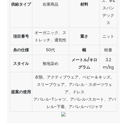
ス、8%
供給タイプ
在庫商品
材料
スパン
デック
ス
オーガニック、ス
項目番号
重さ
ニット
トレッチ、通気性
糸の仕様
50代
幅
軽量
メートル/キロ
3.2
スタイル
無地染め
グラム
m/kg
衣類、アクティブウェア、ベビー＆キッズ、
スリープウェア、アパレル・スポーツウェ
提案の使用
ア、ドレス
アパレル-Tシャツ、アパレル-スカート、アパ
レル-下着、アパレル-パジャマ