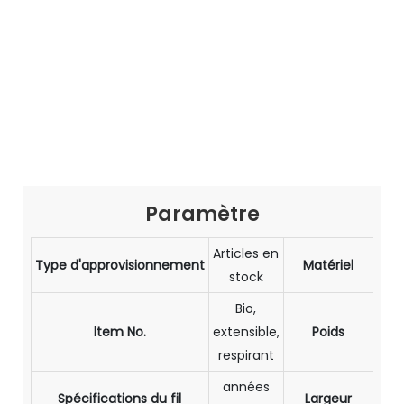
Paramètre
Articles en
10
Type d'approvisionnement
Matériel
stock
Mo
Bio,
ltem No.
extensible,
Poids
Tric
respirant
années
Spécifications du fil
Largeur
Lég