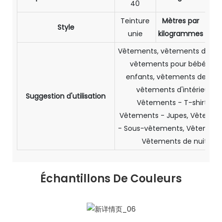
40
Teinture
Mètres par
3,
Style
unie
kilogrammes
m/
Vêtements, vêtements de spo
vêtements pour bébés et
enfants, vêtements de nuit
vêtements d'intérieur,
Suggestion d'utilisation
Vêtements - T-shirts,
Vêtements - Jupes, Vêtemen
- Sous-vêtements, Vêtement
Vêtements de nuit
Échantillons De Couleurs