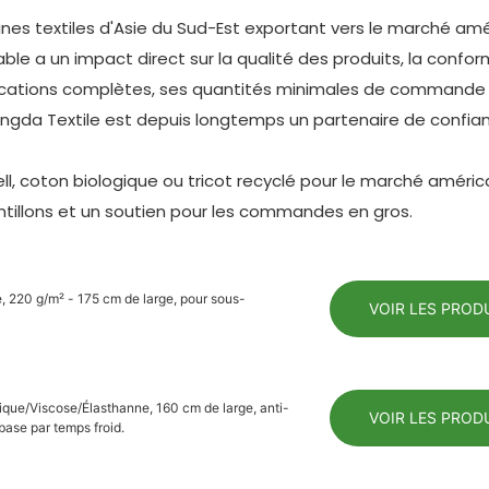
es textiles d'Asie du Sud-Est exportant vers le marché amé
fiable a un impact direct sur la qualité des produits, la confo
ifications complètes, ses quantités minimales de commande f
ngda Textile est depuis longtemps un partenaire de confia
l, coton biologique ou tricot recyclé pour le marché américa
ntillons et un soutien pour les commandes en gros.
e, 220 g/m² - 175 cm de large, pour sous-
VOIR LES PROD
lique/Viscose/Élasthanne, 160 cm de large, anti-
VOIR LES PROD
base par temps froid.