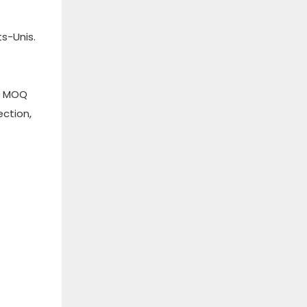
ts-Unis.
e MOQ
ction,