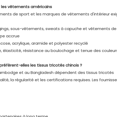
r les vêtements américains
ments de sport et les marques de vêtements d'intérieur ex
eggings, sous-vêtements, sweats à capuche et vêtements de 
upe accrue
scose, acrylique, aramide et polyester recyclé
é, élasticité, résistance au boulochage et tenue des couleur
réfèrent-elles les tissus tricotés chinois ?
Cambodge et au Bangladesh dépendent des tissus tricotés
ité, la régularité et les certifications requises. Les fourniss
partenaires à long terme