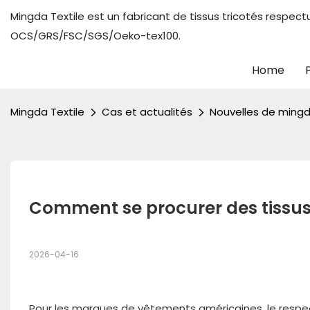
Mingda Textile est un fabricant de tissus tricotés respect
OCS/GRS/FSC/SGS/Oeko-tex100.
Home
Mingda Textile
Cas et actualités
Nouvelles de mingd
Comment se procurer des tissus 
2026-04-16
Pour les marques de vêtements américaines, le respec