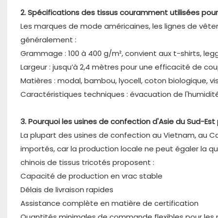
2. Spécifications des tissus couramment utilisées pou
Les marques de mode américaines, les lignes de vête
généralement :
Grammage : 100 à 400 g/m², convient aux t-shirts, l
Largeur : jusqu’à 2,4 mètres pour une efficacité de co
Matières : modal, bambou, lyocell, coton biologique, vi
Caractéristiques techniques : évacuation de l'humidit
3. Pourquoi les usines de confection d'Asie du Sud-Est p
La plupart des usines de confection au Vietnam, au 
importés, car la production locale ne peut égaler la qual
chinois de tissus tricotés proposent :
Capacité de production en vrac stable
Délais de livraison rapides
Assistance complète en matière de certification
Quantités minimales de commande flexibles pour les 