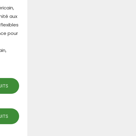
ricain,
rmité aux
lexibles
nce pour
in,
UITS
UITS