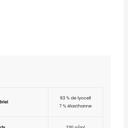
93 % de lyocell
riel
7 % élasthanne
ids
230 g/m²