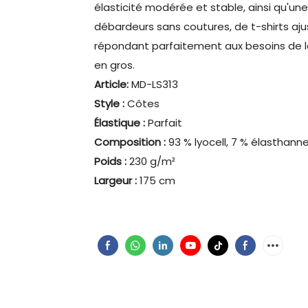
élasticité modérée et stable, ainsi qu'une
débardeurs sans coutures, de t-shirts ajus
répondant parfaitement aux besoins de l
en gros.
Article:
MD-LS313
Style :
Côtes
Élastique :
Parfait
Composition :
93 % lyocell, 7 % élasthann
Poids :
230 g/m²
Largeur :
175 cm