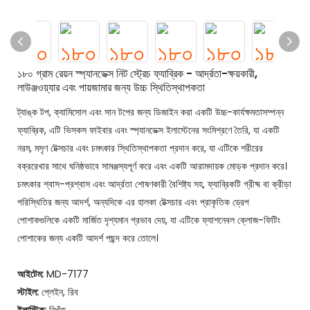
১৮০ গ্রাম রেয়ন স্প্যানডেক্স নিট স্ট্রেচ ফ্যাব্রিক - আর্দ্রতা-ক্ষয়কারী,
লাউঞ্জওয়্যার এবং পায়জামার জন্য উচ্চ স্থিতিস্থাপকতা
ট্যাঙ্ক টপ, ক্যামিসোল এবং সান টপের জন্য ডিজাইন করা একটি উচ্চ-কার্যক্ষমতাসম্পন্ন
ফ্যাব্রিক, এটি ভিসকস ফাইবার এবং স্প্যানডেক্স ইলাস্টেনের সংমিশ্রণে তৈরি, যা একটি
নরম, মসৃণ টেক্সচার এবং চমৎকার স্থিতিস্থাপকতা প্রদান করে, যা এটিকে শরীরের
বক্ররেখার সাথে ঘনিষ্ঠভাবে সামঞ্জস্যপূর্ণ করে এবং একটি আরামদায়ক মোড়ক প্রদান করে।
চমৎকার শ্বাস-প্রশ্বাস এবং আর্দ্রতা শোষণকারী বৈশিষ্ট্য সহ, ফ্যাব্রিকটি গ্রীষ্ম বা ক্রীড়া
পরিস্থিতির জন্য আদর্শ, অন্যদিকে এর হালকা টেক্সচার এবং প্রাকৃতিক ড্রেপ
পোশাকগুলিকে একটি মার্জিত দৃশ্যমান প্রভাব দেয়, যা এটিকে ফ্যাশনেবল ক্লোজ-ফিটিং
পোশাকের জন্য একটি আদর্শ পছন্দ করে তোলে।
আইটেম:
MD-7177
স্টাইল:
প্লেইন, রিব