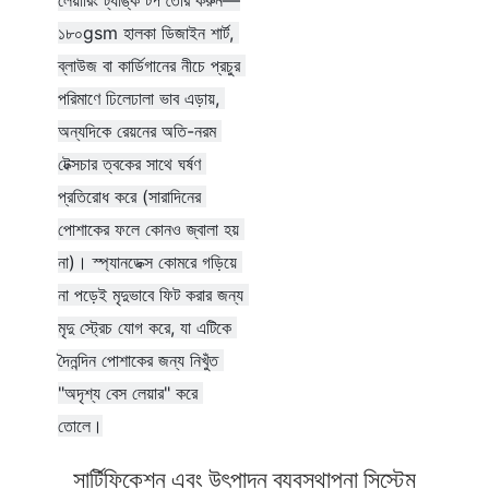
লেয়ারিং ট্যাঙ্ক টপ তৈরি করুন—
১৮০gsm হালকা ডিজাইন শার্ট, 
ব্লাউজ বা কার্ডিগানের নীচে প্রচুর 
পরিমাণে ঢিলেঢালা ভাব এড়ায়, 
অন্যদিকে রেয়নের অতি-নরম 
টেক্সচার ত্বকের সাথে ঘর্ষণ 
প্রতিরোধ করে (সারাদিনের 
পোশাকের ফলে কোনও জ্বালা হয় 
না)। স্প্যানডেক্স কোমরে গড়িয়ে 
না পড়েই মৃদুভাবে ফিট করার জন্য 
মৃদু স্ট্রেচ যোগ করে, যা এটিকে 
দৈনন্দিন পোশাকের জন্য নিখুঁত 
"অদৃশ্য বেস লেয়ার" করে 
তোলে।
সার্টিফিকেশন এবং উৎপাদন ব্যবস্থাপনা সিস্টেম