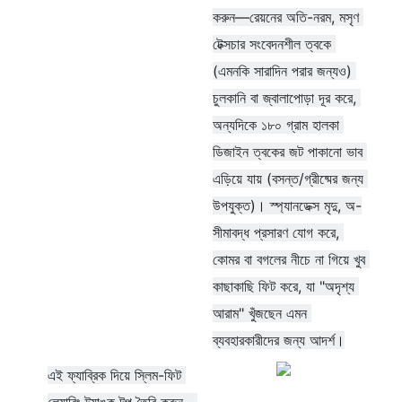
করুন—রেয়নের অতি-নরম, মসৃণ 
টেক্সচার সংবেদনশীল ত্বকে 
(এমনকি সারাদিন পরার জন্যও) 
চুলকানি বা জ্বালাপোড়া দূর করে, 
অন্যদিকে ১৮০ গ্রাম হালকা 
ডিজাইন ত্বকের জট পাকানো ভাব 
এড়িয়ে যায় (বসন্ত/গ্রীষ্মের জন্য 
উপযুক্ত)। স্প্যানডেক্স মৃদু, অ-
সীমাবদ্ধ প্রসারণ যোগ করে, 
কোমর বা বগলের নীচে না গিয়ে খুব 
কাছাকাছি ফিট করে, যা "অদৃশ্য 
আরাম" খুঁজছেন এমন 
ব্যবহারকারীদের জন্য আদর্শ।
এই ফ্যাব্রিক দিয়ে স্লিম-ফিট 