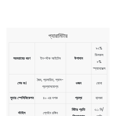
প্যারামিটার
৯২%
ভিসকস
সরবরাহের ধরণ
ইন-স্টক আইটেম
উপাদান
৮%
স্প্যানডেক্স
জৈব, প্রসারিত, শ্বাস-
শেষ নং।
ওজন
বোনা
প্রশ্বাসযোগ্য
সুতার স্পেসিফিকেশন
৪০ এর দশক
প্রস্থ
হালকা
মিটার প্রতি
৩.১ মি/
স্টাইল
প্লেইন রঙ্গিন