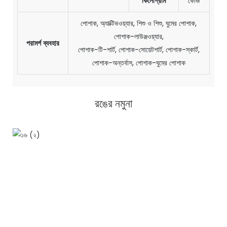
কিলোগ্রাম
কেজি
পোশাক, অ্যাক্টিভওয়্যার, শিশু ও শিশু, ঘুমের পোশাক,
পোশাক-লাউঞ্জওয়্যার,
পরামর্শ ব্যবহার
পোশাক-টি-শার্ট, পোশাক-সোয়েটশার্ট, পোশাক-স্কার্ট,
পোশাক-অন্তর্বাস, পোশাক-ঘুমের পোশাক
রঙের নমুনা