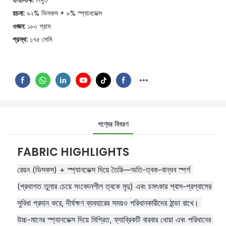
ইলাস্টিক:
নিখুঁত
রচনা:
৯২% ভিসকস + ৮% স্প্যানডেক্স
ওজন:
১৮০ গ্রাম
প্রস্থ:
১৭৫ সেমি
পণ্যের বিবরণ
FABRIC HIGHLIGHTS
রেয়ন (ভিসকস) + স্প্যানডেক্স দিয়ে তৈরি—অতি-ত্বক-বান্ধব স্পর্শ 
(প্রথাগত তুলার চেয়ে সংবেদনশীল ত্বকে মৃদু) এবং চমৎকার শ্বাস-প্রশ্বাসের 
সুবিধা প্রদান করে, দীর্ঘক্ষণ ব্যবহারের সময়ও পরিধানকারীদের ঠান্ডা রাখে। 
উচ্চ-মানের স্প্যানডেক্স দিয়ে মিশ্রিত, ফ্যাব্রিকটি বারবার ধোয়া এবং পরিধানের 