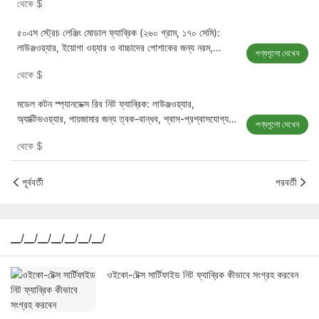
থেকে
$
৫০এস স্ট্রেচ লেঞ্জিং মোডাল ফ্যাব্রিক (২৬০ গ্রাম, ১৭০ সেমি):
লাউঞ্জওয়্যার, ইয়োগা ওয়্যার ও বাচ্চাদের পোশাকের জন্য নরম,
পণ্যগূলো দেখেন
শ্বাসপ্রশ্বাসযোগ্য ও কুঁচকানো-প্রতিরোধী
থেকে
$
মডেল কটন স্প্যানডেক্স রিব নিট ফ্যাব্রিক: লাউঞ্জওয়্যার,
অ্যাক্টিভওয়্যার, পায়জামার জন্য ত্বক-বান্ধব, শ্বাস-প্রশ্বাসযোগ্য
পণ্যগূলো দেখেন
এবং দীর্ঘস্থায়ী স্ট্রেচ
থেকে
$
পূর্ববর্তী
পরবর্তী
▁/▁/▁/▁/▁/▁/▁/
ওইকো-টেক্স সার্টিফাইড নিট ফ্যাব্রিক কীভাবে সংগ্রহ করবেন