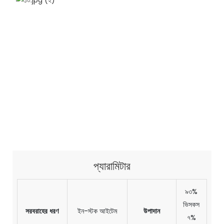
প্যারামিটার
৯৩%
ভিসকস
সরবরাহের ধরণ
ইন-স্টক আইটেম
উপাদান
৭%