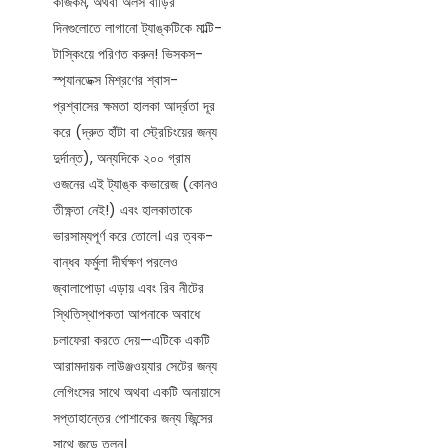
কাজকর্ম, অথবা অলস বাড়ির
দিনগুলোতে লাগানো ট্যাঙ্কটিকে মাল্টি-
টাস্কিংয়ে পরিণত করুন! ভিসকস-
স্প্যানডেক্স মিশ্রণের শ্বাস-
প্রশ্বাসের ক্ষমতা হালকা আর্দ্রতা দূর
করে (দ্রুত হাঁটা বা স্ট্রেচিংয়ের জন্য
দুর্দান্ত), অন্যদিকে ২০০ গ্রাম
ওজনের এই ট্যাঙ্ক কভারেজ (কোনও
তীক্ষ্ণতা নেই!) এবং হালকাতাকে
ভারসাম্যপূর্ণ করে তোলে। এর ত্বক-
বান্ধব ফর্মুলা দীর্ঘক্ষণ পরলেও
জ্বালাপোড়া এড়ায় এবং রিব নীটের
স্থিতিস্থাপকতা আপনাকে অবাধে
চলাফেরা করতে দেয়—এটিকে একটি
আরামদায়ক লাউঞ্জওয়্যার সেটের জন্য
লেগিংসের সাথে অথবা একটি অনায়াসে
সপ্তাহান্তের পোশাকের জন্য জিন্সের
সাথে জুড়ে তুলুন।