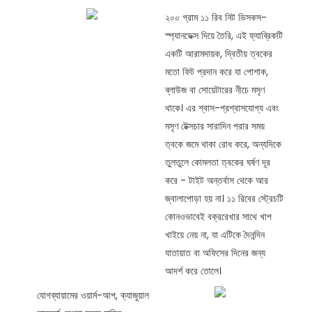
২০০ গ্রাম ১১ রিব নিট ভিসকস-
স্প্যানডেক্স দিয়ে তৈরি, এই ফ্যাব্রিকটি
একটি আরামদায়ক, দ্বিতীয় ত্বকের
মতো ফিট প্রদান করে যা পোশাক,
ব্লাউজ বা সোয়েটারের নীচে মসৃণ
থাকে। এর শ্বাস-প্রশ্বাসযোগ্য এবং
মসৃণ টেক্সচার সারাদিন পরার সময়
ত্বকে জমে থাকা রোধ করে, অন্যদিকে
তুলতুলে কোমলতা ত্বকের ঘর্ষণ দূর
করে - টাইট অন্তর্বাস থেকে আর
জ্বালাপোড়া হয় না। ১১ রিবের স্ট্রেচটি
কোনওভাবেই বক্ররেখার সাথে খাপ
খাইয়ে নেয় না, যা এটিকে দৈনন্দিন
যাতায়াত বা অফিসের দিনের জন্য
আদর্শ করে তোলে।
যোগব্যায়ামের ওয়ার্ম-আপ, ক্যাজুয়াল