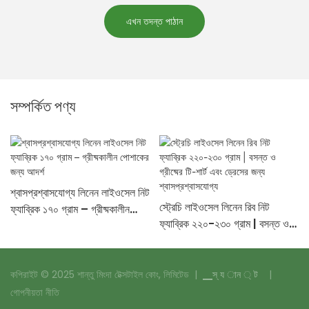
এখন তদন্ত পাঠান
সম্পর্কিত পণ্য
শ্বাসপ্রশ্বাসযোগ্য লিনেন লাইওসেল নিট
স্ট্রেচি লাইওসেল লিনেন রিব নিট
ফ্যাব্রিক ১৭০ গ্রাম – গ্রীষ্মকালীন
ফ্যাব্রিক ২২০-২৩০ গ্রাম | বসন্ত ও
পোশাকের জন্য আদর্শ
গ্রীষ্মের টি-শার্ট এবং ড্রেসের জন্য
শ্বাসপ্রশ্বাসযোগ্য
কপিরাইট © 2025 শান্তু মিংদা টেক্সটাইল কোং, লিমিটেড |
▁স্ য ান ্ ট
|
গোপনীয়তা নীতি