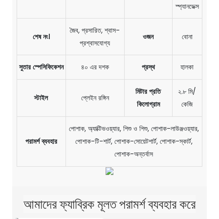
স্প্যানডেক্স
জৈব, প্রসারিত, শ্বাস-
শেষ নং।
ওজন
বোনা
প্রশ্বাসযোগ্য
সুতার স্পেসিফিকেশন
৪০ এর দশক
প্রস্থ
হালকা
মিটার প্রতি
২.৮ মি/
স্টাইল
প্লেইন রঙ্গিন
কিলোগ্রাম
কেজি
পোশাক, অ্যাক্টিভওয়্যার, শিশু ও শিশু, পোশাক-লাউঞ্জওয়্যার,
পরামর্শ ব্যবহার
পোশাক-টি-শার্ট, পোশাক-সোয়েটশার্ট, পোশাক-স্কার্ট,
পোশাক-অন্তর্বাস
আমাদের ফ্যাব্রিক মূলত পরামর্শ ব্যবহার করে