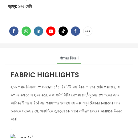
প্রস্থ:
১৭৫ সেমি
পণ্যের বিবরণ
FABRIC HIGHLIGHTS
২০০ গ্রাম ভিসকস স্প্যানডেক্স ১*১ রিব নিট ফ্যাব্রিক - ১৭৫ সেমি প্রস্থের, যা
অপচয় কমাতে সাহায্য করে, এবং ফর্ম-ফিটিং যোগব্যায়াম/নৃত্যের পোশাকের জন্য
ব্যতিক্রমী প্রসারিত। এর শ্বাস-প্রশ্বাসযোগ্য এবং মসৃণ টেক্সচার চলাচলের সময়
ত্বককে সতেজ রাখে, অন্যদিকে তুলতুলে কোমলতা লাউঞ্জওয়্যারের আরামকে উন্নত
করে।
.