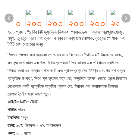
২০০ গ্রাম ১*১ রিব নিট ফ্যাব্রিক ভিসকস স্প্যানডেক্স - শ্বাস-প্রশ্বাসযোগ্য,
মসৃণ, তুলতুলে নরম এবং ত্বক-বান্ধব যোগব্যায়াম পোশাক, নৃত্যের পোশাক এবং
টাইট বেস লেয়ারের জন্য
শিশুদের পোশাক এবং অন্তরঙ্গ পোশাকের জন্য বিশেষভাবে তৈরি একটি উচ্চমানের কাপড়,
এর সূক্ষ্ম নরম জমিন এবং উচ্চ স্থিতিস্থাপকতা শিশুর আরাম এবং পরিধানের স্বাধীনতা
নিশ্চিত করে। এর আর্দ্রতা শোষণকারী এবং শ্বাস-প্রশ্বাসের বৈশিষ্ট্য এবং পরিবেশ বান্ধব
প্রাকৃতিক উপকরণ, শিশুর সূক্ষ্ম ত্বকের যত্ন নেয়, অন্যদিকে হালকা ওজনের ড্রেপ ডিজাইন
পোশাককে একটি প্রাকৃতিক আকৃতির প্রভাব দেয়, নিরাপদ এবং আরামদায়ক শিশুদের
পোশাক তৈরির জন্য আদর্শ পছন্দ।
আইটেম:
MD-7180
স্টাইল:
পাঁজর
ইলাস্টিক:
নিখুঁত
রচনা:
৯৩% ভিসকস + ৭% স্প্যানডেক্স
ওজন:
২০০ গ্রাম